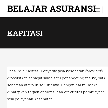
BELAJAR ASURANSI
T
o
g
g
KAPITASI
l
e
n
a
v
i
g
a
Pada Pola Kapitasi Penyedia jasa kesehatan (provider)
t
diposisikan sebagai salah satu penanggung resiko, baik
i
o
sebagian ataupun seluruhnya. Dengan hal ini maka
n
diharapkan terjadi efisiensi dan efektifitas pembiayaan
jasa pelayanan kesehatan.